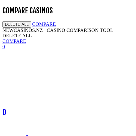
COMPARE CASINOS
COMPARE
DELETE ALL
NEWCASINOS.NZ - CASINO COMPARISON TOOL
DELETE ALL
COMPARE
0
0