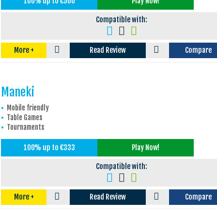
100% up to €500
Play Now!
Compatible with:
More
+
Read Review
Compare
3.
Maneki
Mobile friendly
Table Games
Tournaments
100% up to €333
Play Now!
Compatible with:
More
+
Read Review
Compare