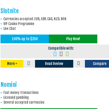
4.
Slotnite
Currencies accepted: EUR, GBP, CAD, NZD, NOK
VIP Casino Programme
Live Chat
100% up to $250
Play Now!
Compatible with:
More
+
Read Review
Compare
5.
Nomini
Fast money transactions
Licensed gambling
Several accepted currencies