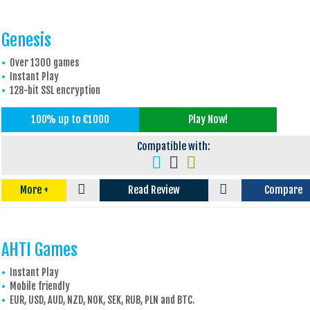
7.
Genesis
Over 1300 games
Instant Play
128-bit SSL encryption
100% up to €1000
Play Now!
Compatible with:
More
+
Read Review
Compare
8.
AHTI Games
Instant Play
Mobile friendly
EUR, USD, AUD, NZD, NOK, SEK, RUB, PLN and BTC.