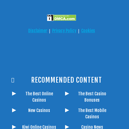
|
|
Disclaimer
Privacy Policy
Cookies
RECOMMENDED CONTENT
The Best Online
The Best Casino
Casinos
Bonuses
New Casinos
The Best Mobile
Casinos
Kiwi Online Casinos
Casino News