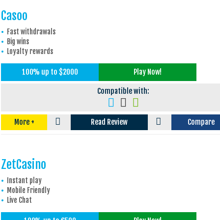
1.
Casoo
Fast withdrawals
Big wins
Loyalty rewards
100% up to $2000
Play Now!
Compatible with:
More
+
Read Review
Compare
2.
ZetCasino
Instant play
Mobile Friendly
Live Chat