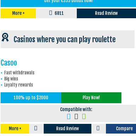
Get your €333 bonus now!
More
+
6811
Read Review
Casinos where you can play roulette
1.
Casoo
Fast withdrawals
Big wins
Loyalty rewards
100% up to $2000
Play Now!
Compatible with:
More
+
Read Review
Compare