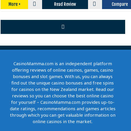
More
+
Read Review
Compare
CasinoMamma.com is an independent platform
offering reviews of online casinos, games, casino
bonuses and slot games. With us, you can always
find out the unique casino bonuses and free spins
for casinos on the New Zealand market. Read our
reviews so you can choose the best online casino
for yourself – CasinoMamma.com provides up-to-
date ratings, recommendations and games articles
through which you can get valuable information on
online casinos in the market.