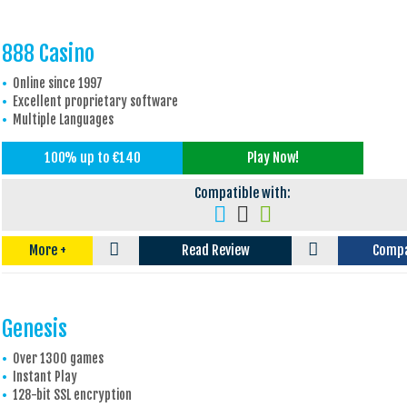
6.
888 Casino
Online since 1997
Excellent proprietary software
Multiple Languages
100% up to €140
Play Now!
Compatible with:
More
+
Read Review
Comp
7.
Genesis
Over 1300 games
Instant Play
128-bit SSL encryption