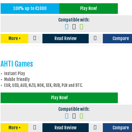
100% up to €1000
Play Now!
Compatible with:
More
+
Read Review
Compare
8.
AHTI Games
Instant Play
Mobile friendly
EUR, USD, AUD, NZD, NOK, SEK, RUB, PLN and BTC.
Play Now!
Compatible with:
More
+
Read Review
Compare