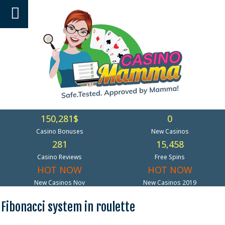
150,281$
0
Casino Bonuses
New Casinos
281
15,458
Casino Reviews
Free Spins
HOT NOW
HOT NOW
New Casinos Nov
New Casinos 2019
Fibonacci system in roulette